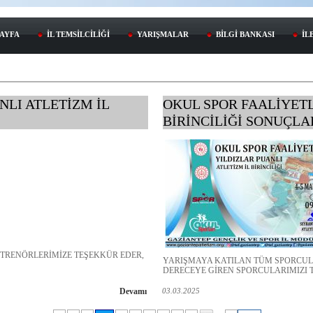
SAYFA
İL TEMSİLCİLİĞİ
YARIŞMALAR
BİLGİ BANKASI
İL
LI ATLETİZM İL
OKUL SPOR FAALİYETL
BİRİNCİLİĞİ SONUÇLA
TRENÖRLERİMİZE TEŞEKKÜR EDER,
YARIŞMAYA KATILAN TÜM SPORCUL
DERECEYE GİREN SPORCULARIMIZI T
Devamı
03.03.2025