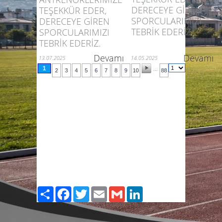
DERECEYE GİREN
TEŞEKKÜR EDER,
SPORCULARIMIZI
DERECEYE GİREN
TEBRİK EDERİZ.
SPORCULARIMIZI
TEBRİK EDERİZ.
Devamı
Devamı
13.07.2025
14.05.2025
1
...
2
3
4
5
6
7
8
9
10
88
Paylaş
Facebook
Twitter
Email
Gmail
LinkedIn