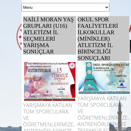
NAİLİ MORAN YAŞ
OKUL SPOR
GRUPLARI (U16)
FAALİYETLERİ
ATLETİZM İL
İLKOKULLAR
SEÇMELERİ
(MİNİKLER)
YARIŞMA
ATLETİZM İL
SONUÇLAR
BİRİNCİLİĞİ
SONUÇLARI
YARIŞMAYA KATILAN
TÜM SPORCULARA
YARIŞMAYA KATILAN
VE
TÜM SPORCULARA
ÖĞRETMENLERİMİZE,
VE
ANTRENÖRLERİMİZE
ÖĞRETMENLERİMİZE,
TEŞEKKÜR EDER,
ANTRENÖRLERİMİZE